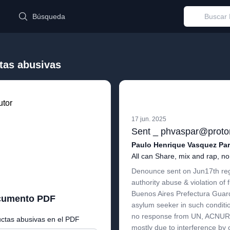
Búsqueda
tas abusivas
utor
17 jun. 2025
Paulo Henrique Vasquez Pa
All can Share, mix and rap, no
Denounce sent on Jun17th reg
authority abuse & violation of
Buenos Aires Prefectura Guard 
ocumento PDF
asylum seeker in such conditio
no response from UN, ACNUR or 
ctas abusivas en el PDF
mostly due to interference by