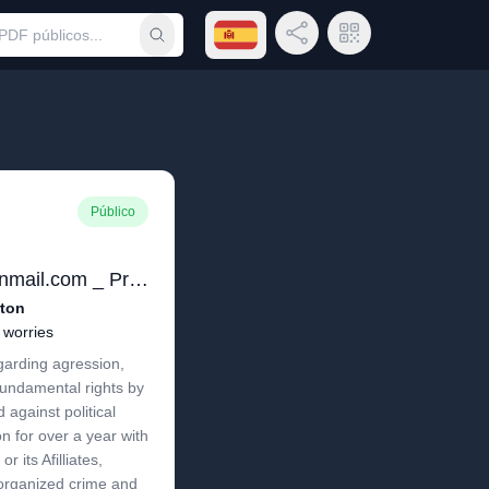
Abrir menú de idiomas
Compartir enlace
Código QR
Someter búsqueda
Público
Sent _ phvaspar@protonmail.com _ Proton Mail
rton
 worries
arding agression,
 fundamental rights by
against political
n for over a year with
its Afilliates,
 organized crime and