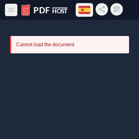
Abrir menú de idiomas
Compartir enlace
Código QR
Abrir menú principal
PDF Host
Cannot load the document