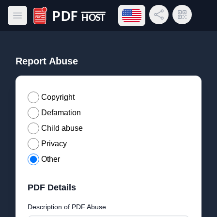
Open language menu
Share Link
QR Code
Open main menu
PDF Host
Report Abuse
Copyright
Defamation
Child abuse
Privacy
Other
PDF Details
Description of PDF Abuse