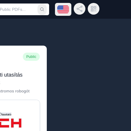
Open language menu
Share Link
QR Code
Submit search
Public
 utasítás
k
ektromos robogót