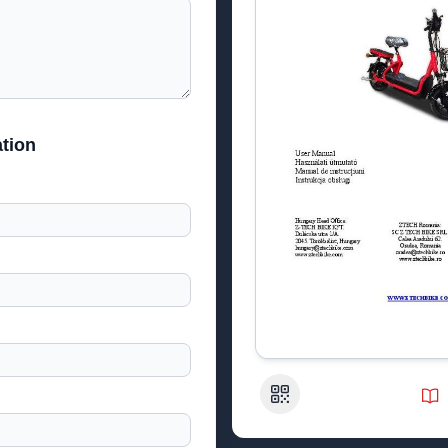
tion
QR Code