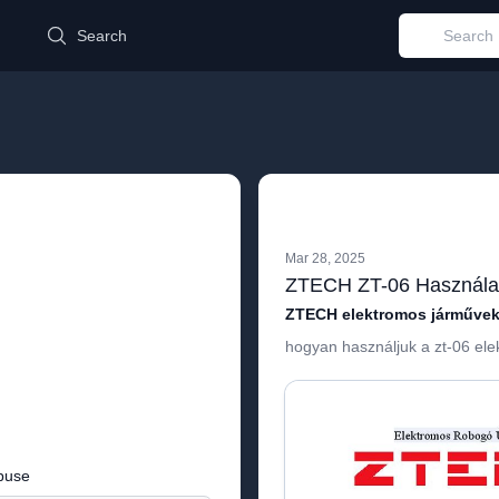
d
Search
Mar 28, 2025
ZTECH ZT-06 Használati
ZTECH elektromos járműve
hogyan használjuk a zt-06 el
buse