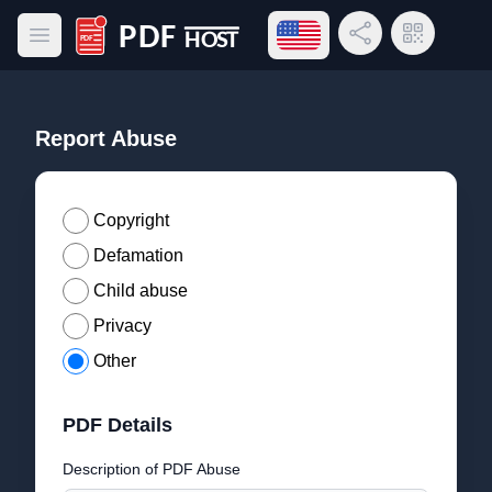
Open language menu
Share Link
QR Code
Open main menu
PDF Host
Report Abuse
Copyright
Defamation
Child abuse
Privacy
Other
PDF Details
Description of PDF Abuse