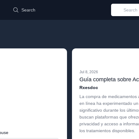
d
Search
Jul 8, 2026
Rxesdoc
La compra de medicamentos a
en línea ha experimentado un
significativo durante los últim
buscan plataformas que ofre
privacidad y acceso a informa
los tratamientos disponibles.
buse