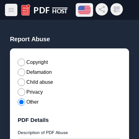
Open language menu
Share Link
QR Code
Open main menu
PDF Host
Report Abuse
Copyright
Defamation
Child abuse
Privacy
Other
PDF Details
Description of PDF Abuse