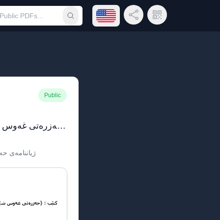
Open language menu
Share Link
QR Code
Submit search
Public
کتێبی حەزرەتی غەوس شێخ عەبدولقادری گەیلانی
ژیاننامەی حە