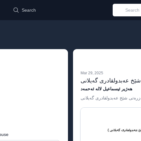
d
Search
Mar 29, 2025
هەژیر ئیسماعیل لالە ئەحمەد
زرەتی شێخ عەبدولقادری گەیلانی
buse