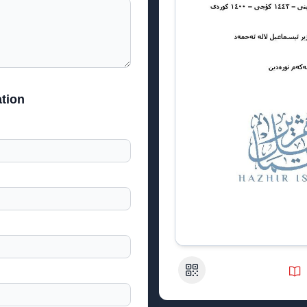
tion
QR Code