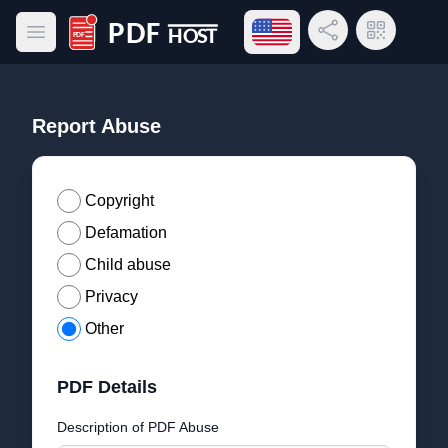
Open language menu
Share Link
QR Code
Open main menu
PDF Host
Report Abuse
Copyright
Defamation
Child abuse
Privacy
Other
PDF Details
Description of PDF Abuse