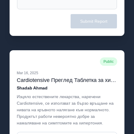
Submit Report
Public
Mar 16, 2025
Cardiotensive Преглед Таблетка за хипертония Цена в Bulgaria.pdf
Shadab Ahmad
Изцяло естествените лекарства, наречени
Cardiotensive, се използват за бързо връщане на
нивата на кръвното налягане към нормалното.
Продуктът работи невероятно добре за
намаляване на симптомите на хипертония.