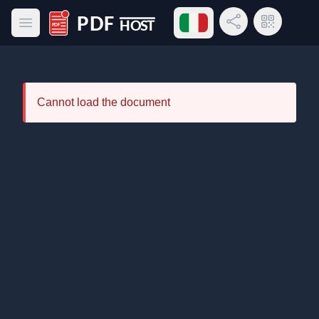
Ppri menù lingue
Condividi link
Codice QR
Apri menù principale
PDF Host
Cannot load the document