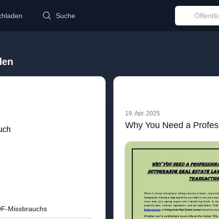
chladen
Suche
den
19. Apr. 2025
uch
DF-Missbrauchs