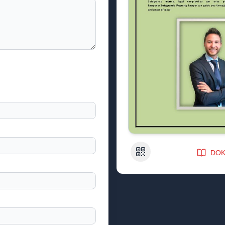
QR-Code
DOK