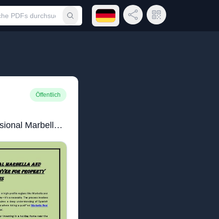
Sprachmenü öffnen
Link teilen
QR-Code
Suche durchführen
Öffentlich
Why You Need a Professional Marbella and Sotogrande Real Estate Lawyer for Property Transactions