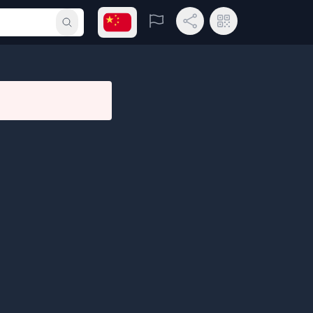
打开语言菜单
举报
分享链接
二维码
提交搜索