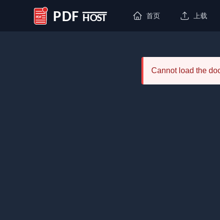
首页
上载
PDF Host
Cannot load the d