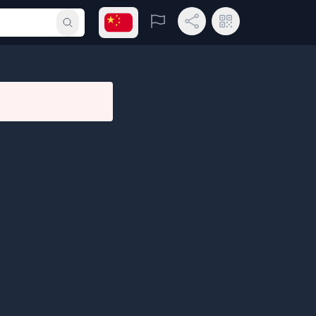
打开语言菜单
举报
分享链接
二维码
提交搜索