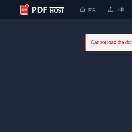
首页
上载
PDF Host
Cannot load the d