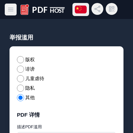
打开语言菜单
分享链接
二维码
打开主菜单
PDF Host
举报滥用
版权
诽谤
儿童虐待
隐私
其他
PDF 详情
描述PDF滥用