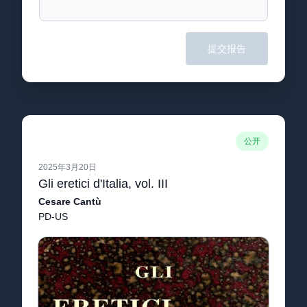
提交报告
公开
2025年3月20日
Gli eretici d'Italia, vol. III
Cesare Cantù
PD-US