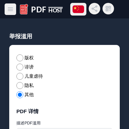
打开语言菜单
分享链接
二维码
打开主菜单
PDF Host
举报滥用
版权
诽谤
儿童虐待
隐私
其他
PDF 详情
描述PDF滥用