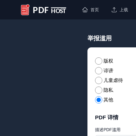
首页
上载
PDF Host
举报滥用
版权
诽谤
儿童虐待
隐私
其他
PDF 详情
描述PDF滥用