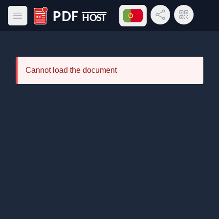
Abrir menu de idiomas
Compartilhar link
Código QR
Abrir menu principal
PDF Host
Cannot load the document