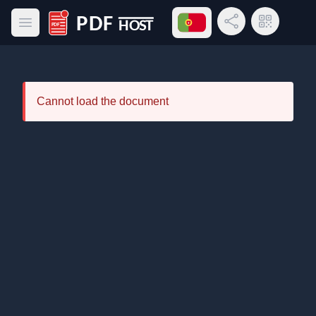
Abrir menu de idiomas
Compartilhar link
Código QR
Abrir menu principal
PDF Host
Cannot load the document