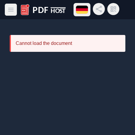
Sprachmenü öffnen
Link teilen
QR-Code
Hauptmenü öffnen
PDF Host
Cannot load the document