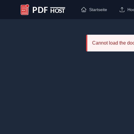
Startseite
Ho
PDF Host
Cannot load the d